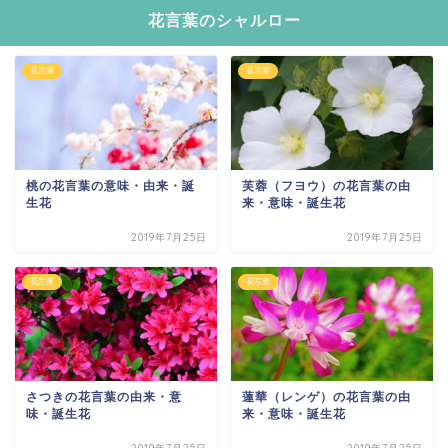
花言葉のシャルロー
花言葉
花言葉
桃の花言葉の意味・由来・誕
芙蓉（フヨウ）の花言葉の由
生花
来・意味・誕生花
2019年7月25日
2019年7月25日
花言葉
花言葉
さつきの花言葉の由来・意
蓮華（レンゲ）の花言葉の由
味・誕生花
来・意味・誕生花