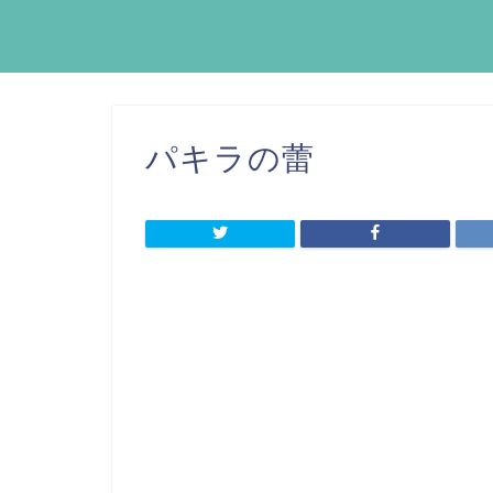
パキラの蕾