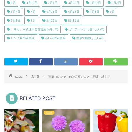
3月
3月12日
3月1日
3月20日
3月22日
3月3日
3月7日
4月
4月13日
4月18日
4月8日
7月
7月3日
8月
8月22日
8月31日
「幸せ」を意味する花言葉を持つ花
ガーデニングに使いたい花
ピンク色の花言葉
赤い花の花言葉
野原で観察したい花
HOME
花言葉
蓮華（レンゲ）の花言葉の由来・意味・誕生花
RELATED POST
葉
花言葉
花言葉