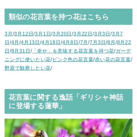
類似の花言葉を持つ花はこちら
3月
/
3月12日
/
3月1日
/
3月20日
/
3月22日
/
3月3日
/
3月7
日
/
4月
/
4月13日
/
4月18日
/
4月8日
/
7月
/
7月3日
/
8月
/
8月22
日
/
8月31日
/
「幸せ」を意味する花言葉を持つ花
/
ガーデ
ニングに使いたい花
/
ピンク色の花言葉
/
赤い花の花言葉
/
野原で観察したい花
/
花言葉に関する逸話「ギリシャ神話
に登場する蓮華」