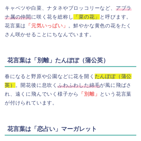
キャベツや白菜、ナタネやブロッコリーなど、
アブラ
ナ属の仲間
に咲く花を総称し
「菜の花」
と呼びます。
花言葉は
「元気いっぱい」
。鮮やかな黄色の花をたく
さん咲かせることにちなんでいます。
花言葉は「別離」たんぽぽ（蒲公英）
春になると野原や公園などに花を開く
たんぽぽ（蒲公
英）
。開花後に息吹く
ふわふわした綿毛
が風に飛ばさ
れ、遠くに飛んでいく様子から
「別離」
という花言葉
が付けられています。
花言葉は「恋占い」マーガレット