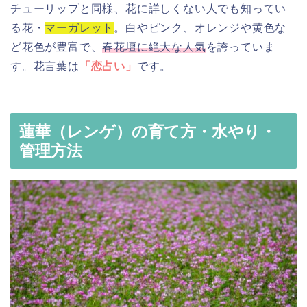
チューリップと同様、花に詳しくない人でも知ってい
る花・
マーガレット
。白やピンク、オレンジや黄色な
ど花色が豊富で、
春花壇に絶大な人気
を誇っていま
す。花言葉は
「恋占い」
です。
蓮華（レンゲ）の育て方・水やり・
管理方法