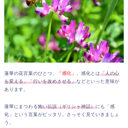
蓮華の花言葉のひとつ、
「
感
化」
。感化とは
「人の心
を変える」「行いを改めさせる」
などといった意味が
あります。
蓮華にまつわる
怖い伝説（ギリシャ神話）
にも「感
化」という言葉がピッタリ。さっそく見ていきましょ
う。