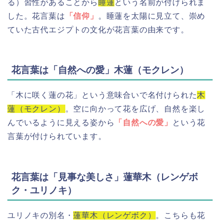
る）習性があることから
睡蓮
という名前が付けられま
した。花言葉は
「信仰」
。睡蓮を太陽に見立て、崇め
ていた古代エジプトの文化が花言葉の由来です。
花言葉は「自然への愛」木蓮（モクレン）
「木に咲く蓮の花」という意味合いで名付けられた
木
蓮（モクレン）
。空に向かって花を広げ、自然を楽し
んでいるように見える姿から
「自然への愛」
という花
言葉が付けられています。
花言葉は「見事な美しさ」蓮華木（レンゲボ
ク・ユリノキ）
ユリノキの別名・
蓮華木（レンゲボク）
。こちらも花