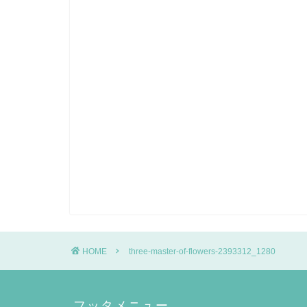
HOME
three-master-of-flowers-2393312_1280
フッタメニュー