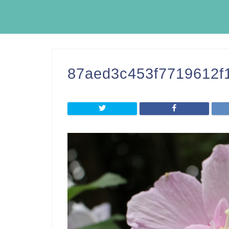
87aed3c453f7719612f