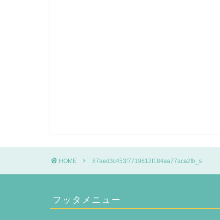
HOME
87aed3c453f7719612f184aa77aca2fb_s
フッタメニュー