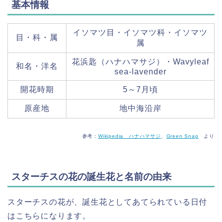
基本情報
イソマツ目・イソマツ科・イソマツ
目・科・属
属
花浜匙（ハナハマサジ）・Wavyleaf
和名・洋名
sea-lavender
開花時期
5～7月頃
原産地
地中海沿岸
参考：
Wikipedia ハナハマサジ
、
Green Snap
より
スターチスの花の誕生花と名前の由来
スターチスの花が、誕生花としてあてられている日付
はこちらになります。