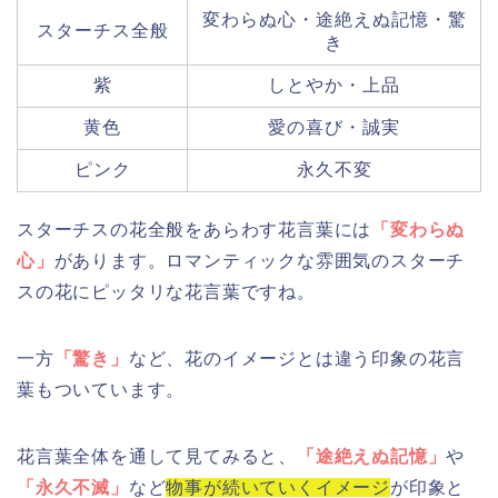
変わらぬ心・途絶えぬ記憶・驚
スターチス全般
き
紫
しとやか・上品
黄色
愛の喜び・誠実
ピンク
永久不変
スターチスの花全般をあらわす花言葉には
「変わらぬ
心」
があります。ロマンティックな雰囲気のスターチ
スの花にピッタリな花言葉ですね。
一方
「驚き」
など、花のイメージとは違う印象の花言
葉もついています。
花言葉全体を通して見てみると、
「途絶えぬ記憶」
や
「永久不滅」
など
物事が続いていくイメージ
が印象と