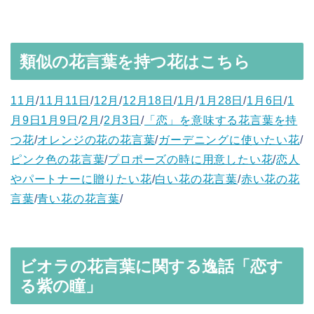
類似の花言葉を持つ花はこちら
11月
/
11月11日
/
12月
/
12月18日
/
1月
/
1月28日
/
1月6日
/
1
月9日1月9日
/
2月
/
2月3日
/
「恋」を意味する花言葉を持
つ花
/
オレンジの花の花言葉
/
ガーデニングに使いたい花
/
ピンク色の花言葉
/
プロポーズの時に用意したい花
/
恋人
やパートナーに贈りたい花
/
白い花の花言葉
/
赤い花の花
言葉
/
青い花の花言葉
/
ビオラの花言葉に関する逸話「恋す
る紫の瞳」