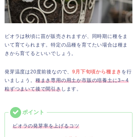
ビオラは秋頃に苗が販売されますが、同時期に種をま
いて育てられます。特定の品種を育てたい場合は種ま
きから育てるといいでしょう。
発芽温度は20度前後なので、
9月下旬頃から種まき
を行
いましょう。
種まき専用の用土か市販の培養土に3～4
粒ずつまいて後で間引き
します。
ビオラの発芽率を上げるコツ