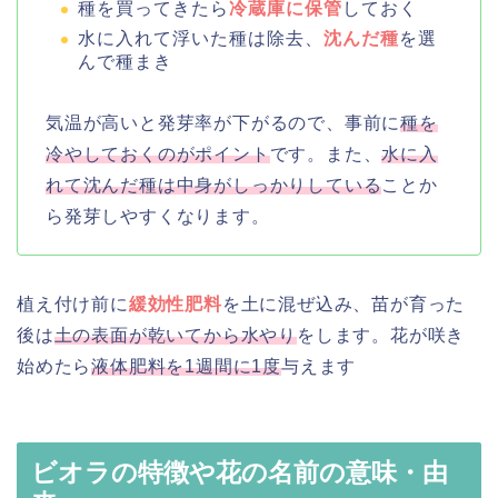
種を買ってきたら
冷蔵庫に保管
しておく
水に入れて浮いた種は除去、
沈んだ種
を選
んで種まき
気温が高いと発芽率が下がるので、事前に
種を
冷やしておくのがポイント
です。また、
水に入
れて沈んだ種は中身がしっかりしている
ことか
ら発芽しやすくなります。
植え付け前に
緩効性肥料
を土に混ぜ込み、苗が育った
後は
土の表面が乾いてから水やり
をします。花が咲き
始めたら
液体肥料を1週間に1度
与えます
ビオラの特徴や花の名前の意味・由