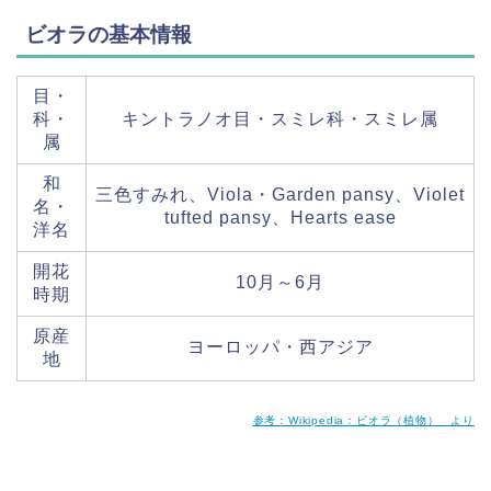
ビオラの基本情報
目・
科・
キントラノオ目・スミレ科・スミレ属
属
和
三色すみれ、Viola・Garden pansy、Violet
名・
tufted pansy、Hearts ease
洋名
開花
10月～6月
時期
原産
ヨーロッパ・西アジア
地
参考：Wikipedia：ビオラ（植物） より