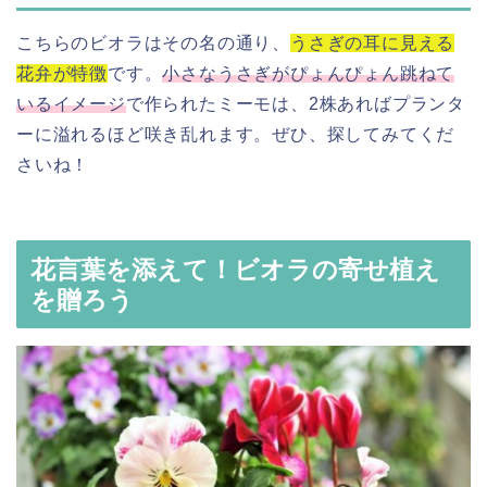
こちらのビオラはその名の通り、
うさぎの耳に見える
花弁が特徴
です。
小さなうさぎがぴょんぴょん跳ねて
いるイメージ
で作られたミーモは、2株あればプランタ
ーに溢れるほど咲き乱れます。ぜひ、探してみてくだ
さいね！
花言葉を添えて！ビオラの寄せ植え
を贈ろう