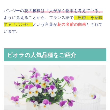
パンジーの
花の模様は「人が深く物事を考えている」
ように見えることから、フランス語で
「思想」を意味
する「パンセ」
という言葉が
花の名前の由来
とされて
います。
ビオラの人気品種をご紹介