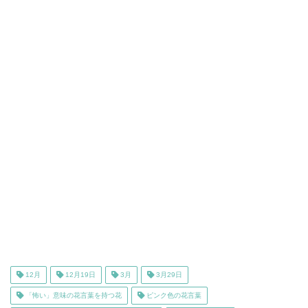
12月
12月19日
3月
3月29日
「怖い」意味の花言葉を持つ花
ピンク色の花言葉