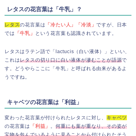
レタスの花言葉は「牛乳」？
レタス
の花言葉は
「冷たい人」「冷淡」
ですが、日本
では
「牛乳」
という花言葉も認識されています。
レタスはラテン語で「lactucis（白い液体）」といい、
これは
レタスの切り口に白い液体が滲むことが語源
で
す。どうやらここに「牛乳」と呼ばれる由来があるよ
うですね。
キャベツの花言葉は「利益」
変わった花言葉が付けられたレタスに対し、
キャベツ
の花言葉は
「利益」
。
何重にも葉が重なり、その姿が
宝物を包んでいるように見ることから
付けられたそう