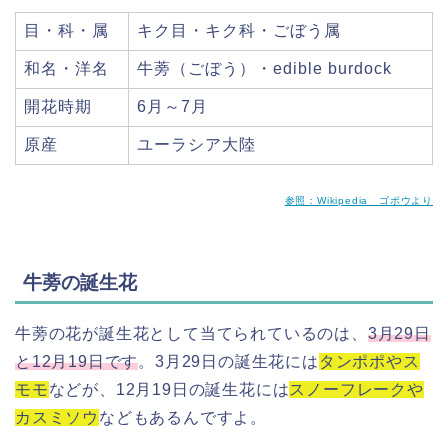
目・科・属
キク目・キク科・ごぼう属
和名・洋名
牛蒡（ごぼう）・edible burdock
開花時期
6月～7月
原産
ユーラシア大陸
参照：Wikipedia ゴボウより
牛蒡の誕生花
牛蒡の花が誕生花として当てられているのは、
3月29日
と12月19日です
。3月29日の誕生花には
タンポポやス
モモ
などが、12月19日の誕生花には
スノーフレークや
カスミソウ
などもあるんですよ。