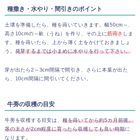
種撒き・水やり・間引きのポイント
土壌を準備したら、種を蒔いていきます。幅50cm～、
高さ10cmの～畝（うね）を作り、その上に
筋蒔き
しま
す。種を蒔いたら、上から薄く土をかけておきましょ
う。
発芽するまでは小まめに水やりを行って下さい。
芽が出たら2～3cm間隔で間引き、さらに本葉が出た
ら、10cm間隔に間引いてください。
牛蒡の収穫の目安
牛蒡を収穫する目安は、
種を蒔いてから約5カ月前後。
茎の太さが2cm程度に育ったら収穫しても良い時期
に
なります。