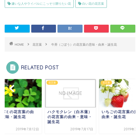
嫌いな人やライバルにこっそり贈りたい花
白い花の花言葉
HOME
花言葉
牛蒡（ごぼう）の花言葉の意味・由来・誕生花
RELATED POST
葉
花言葉
花言葉
タバミの花言葉の由
ハクモクレン（白木蓮）
いちごの花言葉の意
・意味・誕生花
の花言葉の由来・意味・
由来・誕生花
誕生花
2019年7月12日
2019年7月17日
2019年3