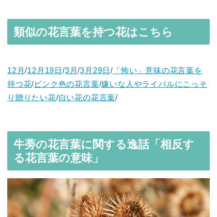
類似の花言葉を持つ花はこちら
12月
/
12月19日
/
3月
/
3月29日
/
「怖い」意味の花言葉を
持つ花
/
ピンク色の花言葉
/
嫌いな人やライバルにこっそ
り贈りたい花
/
白い花の花言葉
/
牛蒡の花言葉に関する逸話「相反す
る花言葉の意味」