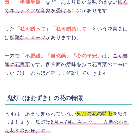
気」「半信半疑」
など、あまり良い意味ではない
怖く
てネガティブな印象を受ける
ものがあります。
また
「私を誘って」「私を誘惑して」
という花言葉に
は
妖艶なイメージ
がありますね。
一方で
「不思議」「自然美」「心の平安」
は、
ごく普
通の花言葉
です。多方面の意味を持つ花言葉の由来に
ついては、のちほど詳しく解説していきます。
鬼灯（ほおずき）の花の特徴
まずは、あまり知られていない
鬼灯の花の特徴
を紹介
しましょう。鬼灯は
6月～7月に白～クリーム色の小さ
な花を咲かせます。