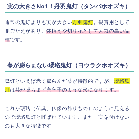
実の大きさNo1！丹羽鬼灯（タンバホオズキ）
通常の鬼灯よりも実が大きい
丹羽鬼灯
。観賞用として
見ごたえがあり、
鉢植えや切り花として人気の高い品
種
です。
萼が膨らまない瓔珞鬼灯（ヨウラクホオズキ）
鬼灯といえば赤く膨らんだ萼が特徴的ですが、
瓔珞鬼
灯
は
萼が膨らまず唐辛子のような形になります。
これが瓔珞（仏具、仏像の飾りもの）のように見える
ので瓔珞鬼灯と呼ばれています。また、実を付けない
のも大きな特徴です。