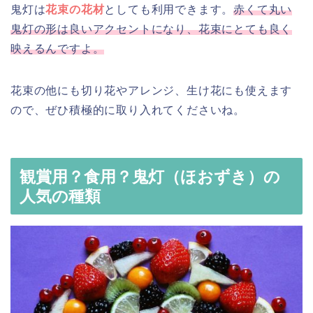
鬼灯は
花束の花材
としても利用できます。
赤くて丸い
鬼灯の形は良いアクセントになり、花束にとても良く
映えるんですよ。
花束の他にも切り花やアレンジ、生け花にも使えます
ので、ぜひ積極的に取り入れてくださいね。
観賞用？食用？鬼灯（ほおずき）の
人気の種類