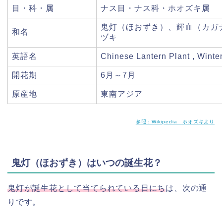
目・科・属
ナス目・ナス科・ホオズキ属
鬼灯（ほおずき）、輝血（カガ
和名
ヅキ
英語名
Chinese Lantern Plant , Winte
開花期
6月～7月
原産地
東南アジア
参照：Wikipedia ホオズキより
鬼灯（ほおずき）はいつの誕生花？
鬼灯が誕生花として当てられている日にち
は、次の通
りです。