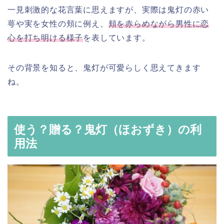
一見刺激的な花言葉に思えますが、実際は鬼灯の赤い
萼や実を女性の頬に例え、
頬を赤らめながら男性に恋
心を打ち明ける様子
を表しています。
その背景を知ると、鬼灯が可愛らしく思えてきます
ね。
使う？贈る？鬼灯（ほおずき）の利
用法