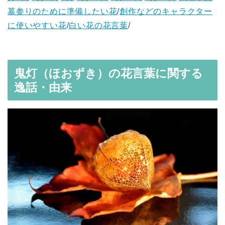
墓参りのために準備したい花
/
創作などのキャラクター
に使いやすい花
/
白い花の花言葉
/
鬼灯（ほおずき）の花言葉に関する
逸話・由来