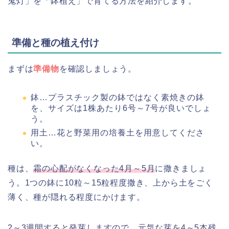
鬼灯」を「鉢植え」で育てる方法を紹介します。
準備と種の植え付け
まずは
準備物
を確認しましょう。
鉢…プラスチック製の鉢ではなく素焼きの鉢
を、サイズは1株あたり6号～7号が良いでしょ
う。
用土…花と野菜用の培養土を用意してくださ
い。
種は、
霜の心配がなくなった4月～5月
に撒きましょ
う。1つの鉢に10粒～15粒程度撒き、上から土をごく
薄く、種が隠れる程度にかけます。
2～3週間すると発芽しますので、元気な芽を4～5本残