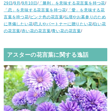
29日
/
9月
/
9月10日
/
「勝利」を意味する花言葉を持つ花
/
「恋」を意味する花言葉を持つ花
/
「愛」を意味する花
言葉を持つ花
/
ピンク色の花言葉
/
仏壇やお墓参りのため
に準備したい花
/
恋人やパートナーに贈りたい花
/
白い花
の花言葉
/
赤い花の花言葉
/
青い花の花言葉
/
アスターの花言葉に関する逸話