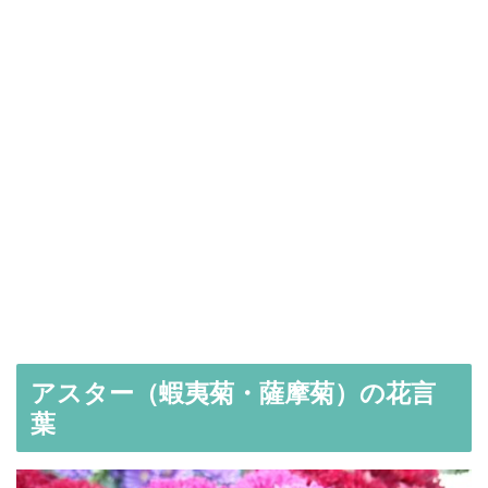
アスター（蝦夷菊・薩摩菊）の花言
葉