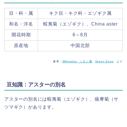
目・科・属
キク目・キク科・エゾギク属
和名・洋名
蝦夷菊（エゾギク）、China aster
開花時期
6～8月
原産地
中国北部
参考：
Wikipedia シオン属
、
Green Snap
より
豆知識：アスターの別名
アスターの別名には蝦夷菊（エゾギク）、薩摩菊（サ
ツマギク）があります。