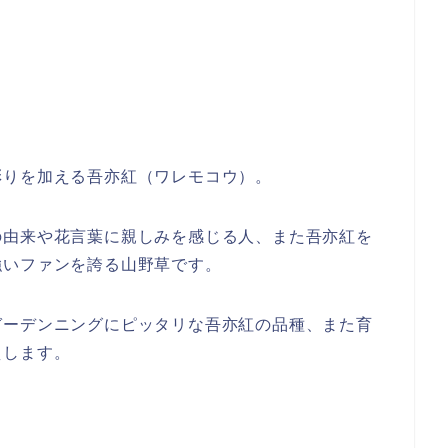
彩りを加える吾亦紅（ワレモコウ）。
の由来や花言葉に親しみを感じる人、また吾亦紅を
強いファンを誇る山野草です。
ガーデンニングにピッタリな吾亦紅の品種、また育
えします。