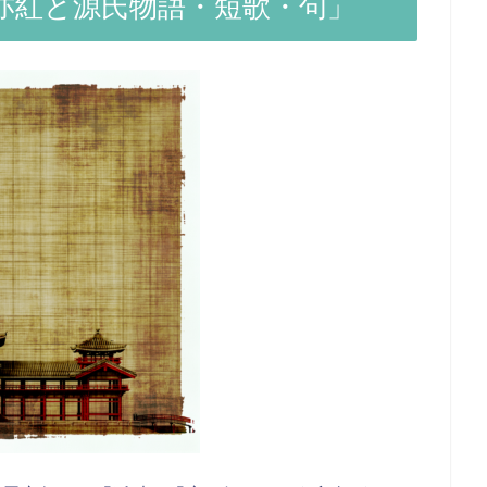
亦紅と源氏物語・短歌・句」