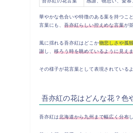
吾亦紅の花言葉
感謝、物思い、愛慕
華やかな色合いや特徴のある葉を持つこ
言葉にも、
吾亦紅らしい控えめな言葉
が
風に揺れる吾亦紅はどこか
物悲しさや孤
謝
し、
移ろう時を眺めているように見え
その様子が花言葉として表現されている
吾亦紅の花はどんな花？色
吾亦紅は
北海道から九州まで幅広く分布