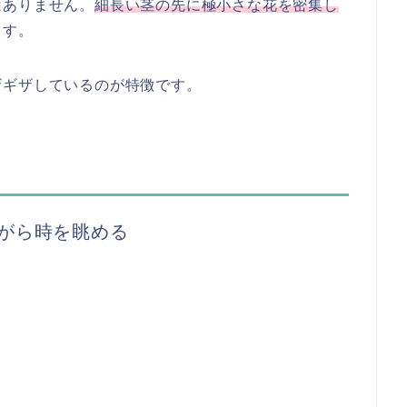
はありません。
細長い茎の先に
極小さな花を密集し
ます。
ザギザしているのが特徴です。
がら時を眺める