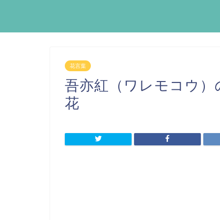
花言葉
吾亦紅（ワレモコウ）
花