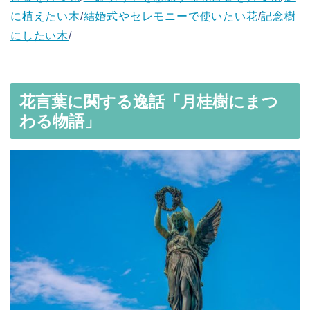
に植えたい木
/
結婚式やセレモニーで使いたい花
/
記念樹
にしたい木
/
花言葉に関する逸話「月桂樹にまつ
わる物語」