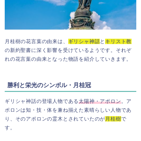
月桂樹の花言葉の由来は、
ギリシャ神話
と
キリスト教
の新約聖書に深く影響を受けているようです。それぞ
れの花言葉の由来となった物語を紹介していきます。
勝利と栄光のシンボル・月桂冠
ギリシャ神話の登場人物である
太陽神・アポロン
。ア
ポロンは知・技・体を兼ね揃えた素晴らしい人物であ
り、そのアポロンの霊木とされていたのが
月桂樹
で
す。