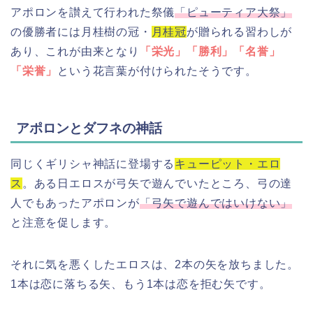
アポロンを讃えて行われた祭儀
「ピューティア大祭」
の優勝者には月桂樹の冠・
月桂冠
が贈られる習わしが
あり、これが由来となり
「栄光」「勝利」「名誉」
「栄誉」
という花言葉が付けられたそうです。
アポロンとダフネの神話
同じくギリシャ神話に登場する
キューピット・エロ
ス
。ある日エロスが弓矢で遊んでいたところ、弓の達
人でもあったアポロンが
「弓矢で遊んではいけない」
と注意を促します。
それに気を悪くしたエロスは、2本の矢を放ちました。
1本は恋に落ちる矢、もう1本は恋を拒む矢です。