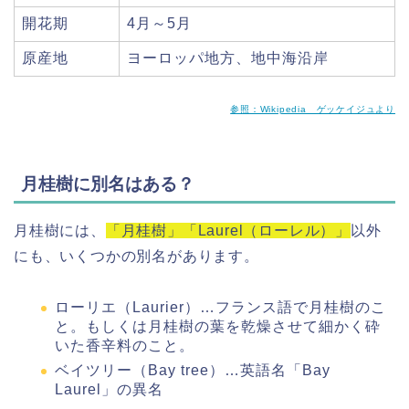
開花期
4月～5月
原産地
ヨーロッパ地方、地中海沿岸
参照：Wikipedia ゲッケイジュより
月桂樹に別名はある？
月桂樹には、
「月桂樹」「Laurel（ローレル）」
以外
にも、いくつかの別名があります。
ローリエ（Laurier）…フランス語で月桂樹のこ
と。もしくは月桂樹の葉を乾燥させて細かく砕
いた香辛料のこと。
ベイツリー（Bay tree）…英語名「Bay
Laurel」の異名