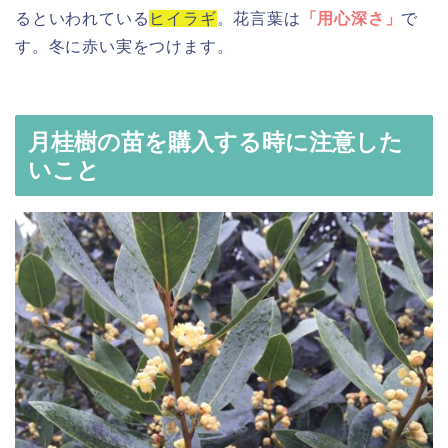
るといわれている
ヒイラギ
。花言葉は
「用心深さ」
で
す。冬に赤い実をつけます。
月桂樹の苗を購入する時に注意した
いこと