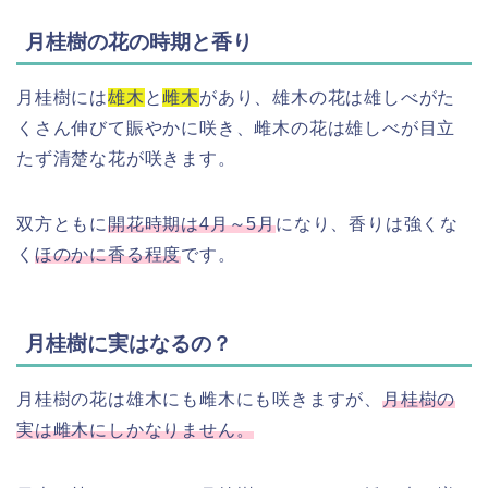
月桂樹の花の時期と香り
月桂樹には
雄木
と
雌木
があり、雄木の花は雄しべがた
くさん伸びて賑やかに咲き、雌木の花は雄しべが目立
たず清楚な花が咲きます。
双方ともに
開花時期は4月～5月
になり、香りは強くな
く
ほのかに香る程度
です。
月桂樹に実はなるの？
月桂樹の花は雄木にも雌木にも咲きますが、
月桂樹の
実は雌木にしかなりません。