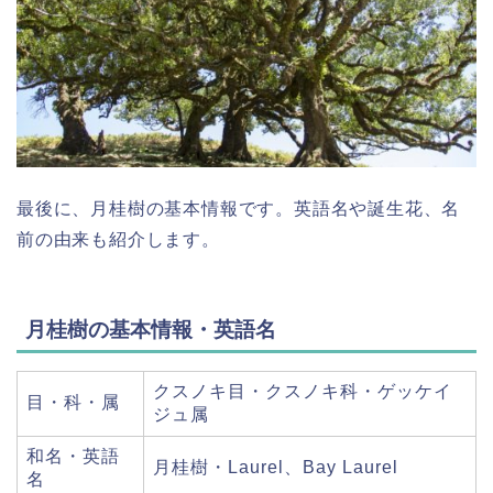
最後に、月桂樹の基本情報です。英語名や誕生花、名
前の由来も紹介します。
月桂樹の基本情報・英語名
クスノキ目・クスノキ科・ゲッケイ
目・科・属
ジュ属
和名・英語
月桂樹・Laurel、Bay Laurel
名