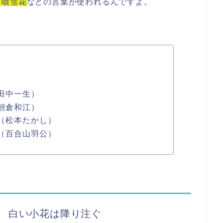
、噴雪花
などの言葉が使われるんですよ。
田中一生）
朝倉和江）
（松本たかし）
（百合山羽公）
 白い小花は降り注ぐ