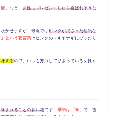
殊勝」
など、
女性にプレゼントしたら喜ばれそう
な
に咲かせますが、最近では
ピンクが混ざった種類
な
嬌」という花言葉
はピンクのユキヤナギにぴったり
意味する
ので、いつも努力して頑張っている女性や
に詠まれることの多い花
です。
季語は「春」
で、雪