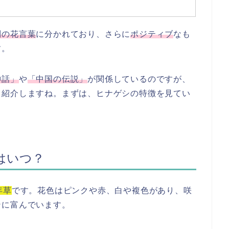
別の花言葉
に分かれており、さらに
ポジティブ
なも
す。
神話」
や
「中国の伝説」
が関係しているのですが、
く紹介しますね。まずは、ヒナゲシの特徴を見てい
はいつ？
年草
です。花色はピンクや赤、白や複色があり、咲
ンに富んでいます。