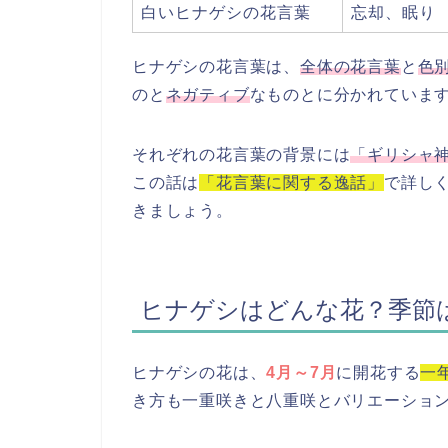
白いヒナゲシの花言葉
忘却、眠り
ヒナゲシの花言葉は、
全体の花言葉
と
色
のと
ネガティブ
なものとに分かれていま
それぞれの花言葉の背景には
「ギリシャ
この話は
「花言葉に関する逸話」
で詳し
きましょう。
ヒナゲシはどんな花？季節
ヒナゲシの花は、
4月～7月
に開花する
一
き方も一重咲きと八重咲とバリエーショ