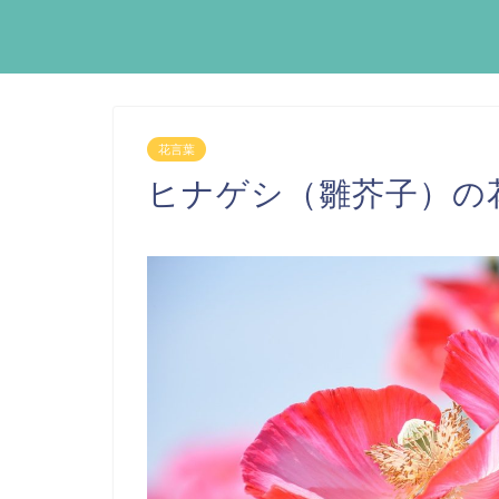
花言葉
ヒナゲシ（雛芥子）の