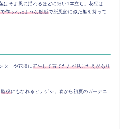
茎はそよ風に揺れるほどに細い1本立ち。花径は
紙で作られたような触感
で紙風船に似た趣を持って
ンターや花壇に
群生して育てた方が見ごたえがあり
も
脇役
にもなれるヒナゲシ。春から初夏のガーデニ