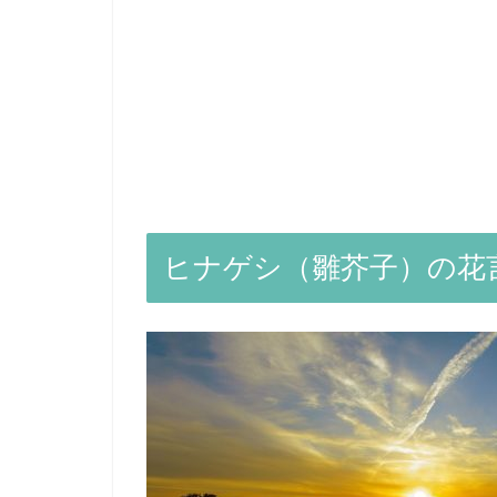
ヒナゲシ（雛芥子）の花