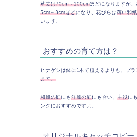
草丈は70
cm～100cm
ほどになりますが、
5cm～8cmほど
になり、花びらは
薄い和
います。
おすすめの育て方は？
ヒナゲシは鉢に1本で植えるよりも、プラ
ます。
和風の庭
にも
洋風の庭
にも合い、
主役
に
ングにおすすめですよ。
オリジナルキャッチコピー