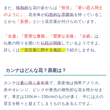
また、
情熱的
な花の姿からは
「快活」「若い恋人同士
のように」
、花全体が
幻想的な雰囲気
を持っているこ
とから
「妄想」
という花言葉が付けられています。
「永遠」「堅実な最期」「堅実な末路」「永続」
は、
仏教の悟りを開いた
仏陀が関係
しているようですよ。
詳しくは
「花言葉に関する逸話」
で紹介しますね。
カンナはどんな花？原産は？
カンナは
夏に咲く多年草
で、原産地は熱帯アメリカ。
赤やオレンジ、ピンクや黄色の個性的な花を咲かせま
す。草丈は100cm～150cmのものが多く、中には人の
背丈を軽々と超えてしまうものもあるんですよ。