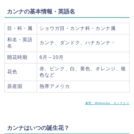
カンナの基本情報・英語名
目・科・属
ショウガ目・カンナ科・カンナ属
和名・英語
カンナ、ダンドク、ハナカンナ・
名
開花時期
6月～10月
赤、ピンク、白、黄色、オレンジ、複
花色
色など
原産国
熱帯アメリカ
参照：Wikipedia カンナより
カンナはいつの誕生花？