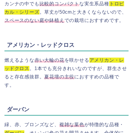
カンナの中でも
比較的コンパクト
な実生系品種
トロピ
カル・シリーズ
。草丈が50cmと大きくならないので、
スペースのない庭や鉢植え
での栽培におすすめです。
アメリカン・レッドクロス
燃えるような
赤い大輪の花
を咲かせる
アメリカン・レ
ッドクロス
。1本でも充分きれいなのですが、群生させ
ると存在感抜群。
夏花壇の主役
におすすめの品種で
す。
ダーバン
緑、赤、ブロンズなど、
複雑な葉色
が特徴的な品種・
ダーバン
。オレンジ色の花を開花させます。全体的に