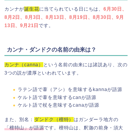
カンナが
誕生花
に当てられている日にちは、
6月30日、
8月2日、8月3日、8月13日、8月19日、8月30日、9月
13日、9月21日
です。
カンナ・ダンドクの名前の由来は？
カンナ（canna）
という名前の由来には諸説あり、次の
3つの説が濃厚といわれています。
ラテン語で葦（アシ）を意味するkannaが語源
ケルト語で葦を意味するcanが語源
ケルト語で杖を意味するcanaが語源
また、別名：
ダンドク（檀特）
はガンダーラ地方の
「檀特山」が語源
です。檀特山は、釈迦の前身・須大