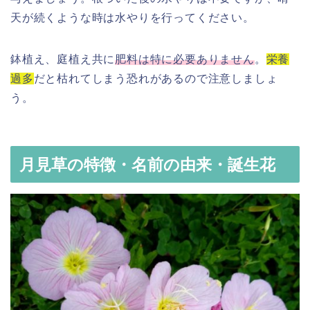
天が続くような時は水やりを行ってください。
鉢植え、庭植え共に
肥料は特に必要ありません
。
栄養
過多
だと枯れてしまう恐れがあるので注意しましょ
う。
月見草の特徴・名前の由来・誕生花