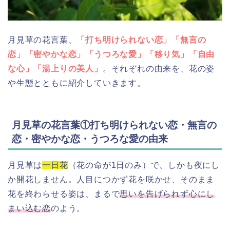
月見草の花言葉、
「打ち明けられない恋」「無言の
恋」「密やかな恋」「うつろな愛」「移り気」「自由
な心」「湯上りの美人」
。それぞれの由来を、花の姿
や生態とともに紹介していきます。
月見草の花言葉①打ち明けられない恋・無言の
恋・密やかな恋・うつろな愛の由来
月見草は
一日花
（花の命が1日のみ）で、しかも夜にし
か開花しません。人目につかず花を咲かせ、そのまま
花を終わらせる姿は、まるで
思いを告げられず心にし
まい込む恋
のよう。