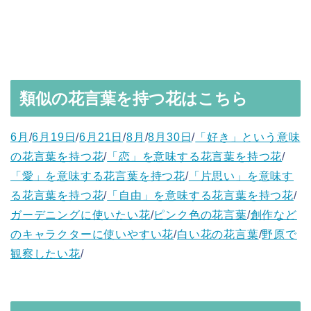
類似の花言葉を持つ花はこちら
6月
/
6月19日
/
6月21日
/
8月
/
8月30日
/
「好き」という意味
の花言葉を持つ花
/
「恋」を意味する花言葉を持つ花
/
「愛」を意味する花言葉を持つ花
/
「片思い」を意味す
る花言葉を持つ花
/
「自由」を意味する花言葉を持つ花
/
ガーデニングに使いたい花
/
ピンク色の花言葉
/
創作など
のキャラクターに使いやすい花
/
白い花の花言葉
/
野原で
観察したい花
/