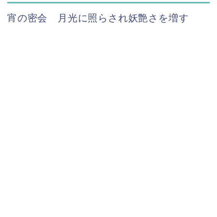
宵の密会 月光に照らされ妖艶さを増す