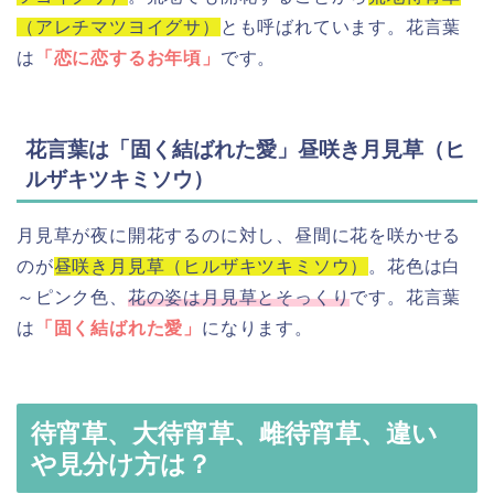
（アレチマツヨイグサ）
とも呼ばれています。花言葉
は
「恋に恋するお年頃」
です。
花言葉は「固く結ばれた愛」昼咲き月見草（ヒ
ルザキツキミソウ）
月見草が夜に開花するのに対し、昼間に花を咲かせる
のが
昼咲き月見草（ヒルザキツキミソウ）
。花色は白
～ピンク色、
花の姿は月見草とそっくり
です。花言葉
は
「固く結ばれた愛」
になります。
待宵草、大待宵草、雌待宵草、違い
や見分け方は？