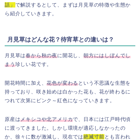
話」
で解説するとして、まずは月見草の特徴や生態か
ら紹介していきます。
月見草はどんな花？待宵草との違いは？
月見草は
春から秋の夜
に開花し、
朝方にはしぼんでし
まう
珍しい花です。
開花時間に加え、
花色が変わる
という不思議な生態を
持っており、咲き始めは白かった花も、花が終わるに
つれて次第にピンク～紅色になっていきます。
原産は
メキシコや北アメリカ
で、日本には江戸時代頃
に渡ってきました。しかし環境が適応しなかったの
か、徐々に数が激減し、現在では
絶滅寸前
とも言われ