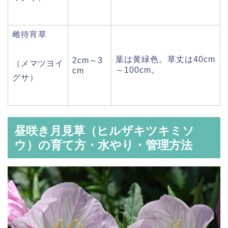
雌待宵草
葉は黄緑色。草丈は40cm
2cm～3
（メマツヨイ
～100cm。
cm
グサ）
昼咲き月見草（ヒルザキツキミソ
ウ）の育て方・水やり・管理方法