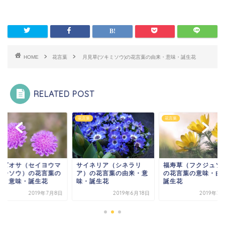
HOME
花言葉
月見草(ツキミソウ)の花言葉の由来・意味・誕生花
RELATED POST
葉
花言葉
花言葉
カビオサ（セイヨウマ
サイネリア（シネラリ
福寿草（フクジュソ
ムシソウ）の花言葉の
ア）の花言葉の由来・意
の花言葉の意味・由
来・意味・誕生花
味・誕生花
誕生花
2019年7月8日
2019年6月18日
2019年3