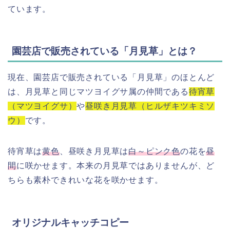
ています。
園芸店で販売されている「月見草」とは？
現在、園芸店で販売されている「月見草」のほとんど
は、月見草と同じマツヨイグサ属の仲間である
待宵草
（マツヨイグサ）
や
昼咲き月見草（ヒルザキツキミソ
ウ）
です。
待宵草は
黄色
、昼咲き月見草は
白～ピンク色
の花を
昼
間
に咲かせます。本来の月見草ではありませんが、ど
ちらも素朴できれいな花を咲かせます。
オリジナルキャッチコピー