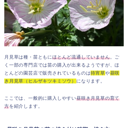
月見草は種・苗ともに
ほとんど流通していません
。ご
く一部の専門店では苗の購入が出来るようですが、ほ
とんどの園芸店で販売されているものは
待宵草
や
昼咲
き月見草（ヒルザキツキミソウ）
になります。
ここでは、一般的に購入しやすい
昼咲き月見草の育て
方
を紹介します。