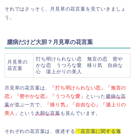
それではさっそく、月見草の花言葉を見ていきましょ
う。
臆病だけど大胆？月見草の花言葉
打ち明けられない恋 無言の恋 密や
月見草の
かな恋 うつろな愛 移り気 自由な
花言葉
心 湯上がりの美人
月見草の花言葉は、
「打ち明けられない恋」「無言の
恋」「密やかな恋」「うつろな愛」
といった
臆病な言
葉
が並ぶ一方で、
「移り気」「自由な心」「湯上りの
美人
」という
大胆な言葉
も並んでいます。
それぞれの花言葉は、後述する
「花言葉に関する逸