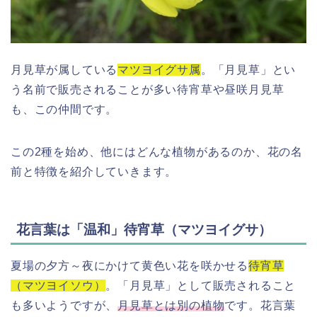
月見草が属している
マツヨイグサ属
。「月見草」とい
う名前で販売されることが多い待宵草や昼咲月見草
も、この仲間です。
この2種を始め、他にはどんな植物があるのか、花の名
前と特徴を紹介していきます。
花言葉は「温和」待宵草（マツヨイグサ）
夏場の夕方～夜にかけて黄色い花を咲かせる
待宵草
（マツヨイソウ）
。「月見草」として販売されること
も多いようですが、
月見草とは別の植物
です。花言葉