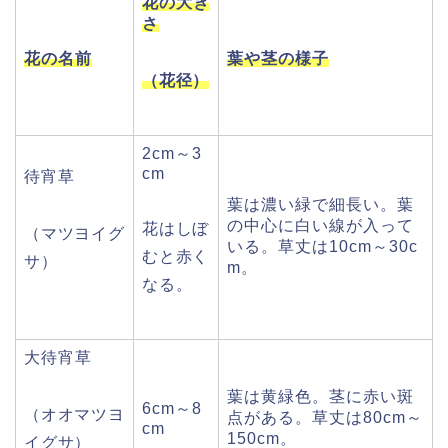
花の大き
さ
花の名前
葉や茎の様子
（花径）
2cm～3
cm
待宵草
葉は濃い緑で細長い。葉
の中心に白い線が入って
花はしぼ
（マツヨイグ
いる。草丈は10cm～30c
むと赤く
サ）
m。
なる。
大待宵草
葉は黄緑色。茎に赤い斑
6cm～8
（オオマツヨ
点がある。草丈は80cm～
cm
150cm。
イグサ）