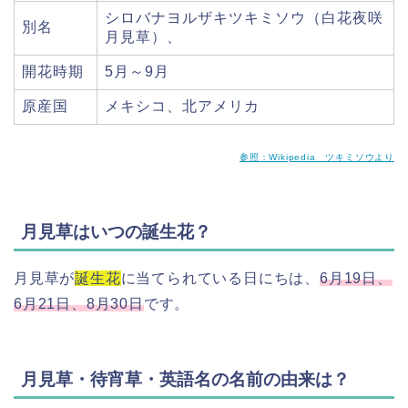
シロバナヨルザキツキミソウ（白花夜咲
別名
月見草）、
開花時期
5月～9月
原産国
メキシコ、北アメリカ
参照：Wikipedia ツキミソウより
月見草はいつの誕生花？
月見草が
誕生花
に当てられている日にちは、
6月19日、
6月21日、8月30日
です。
月見草・待宵草・英語名の名前の由来は？