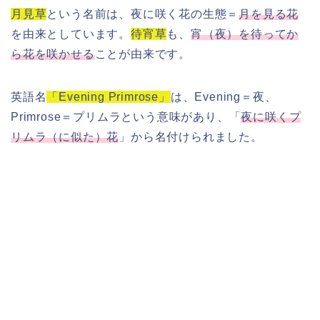
月見草
という名前は、夜に咲く花の生態＝
月を見る花
を由来としています。
待宵草
も、
宵（夜）を待ってか
ら花を咲かせる
ことが由来です。
英語名
「Evening Primrose」
は、Evening＝夜、
Primrose＝プリムラという意味があり、「
夜に咲くプ
リムラ（に似た）花
」から名付けられました。