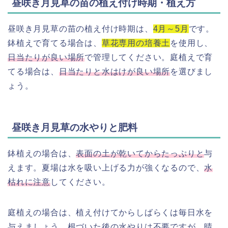
昼咲き月見草の苗の植え付け時期・植え方
昼咲き月見草の苗の植え付け時期は、
4月～5月
です。
鉢植えで育てる場合は、
草花専用の培養土
を使用し、
日当たりが良い場所
で管理してください。庭植えで育
てる場合は、
日当たりと水はけが良い場所
を選びまし
ょう。
昼咲き月見草の水やりと肥料
鉢植えの場合は、
表面の土が乾いてからたっぷりと
与
えます。夏場は水を吸い上げる力が強くなるので、
水
枯れに注意
してください。
庭植えの場合は、植え付けてからしばらくは毎日水を
与えましょう。根づいた後の水やりは不要ですが、晴