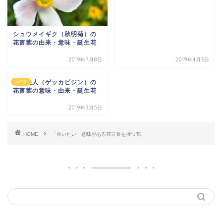
シュウメイギク（秋明菊）の
花言葉の由来・意味・誕生花
2019年7月8日
2019年4月3日
月下美人（ゲッカビジン）の
花言葉
花言葉の意味・由来・誕生花
2019年3月5日
HOME
「会いたい」意味がある花言葉を持つ花