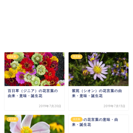
花言葉
花言葉
百日草（ジニア）の花言葉の
紫苑（シオン）の花言葉の由
由来・意味・誕生花
来・意味・誕生花
2019年7月20日
2019年7月13日
ネリネの花言葉の意味・由
花言葉
花言葉
来・誕生花