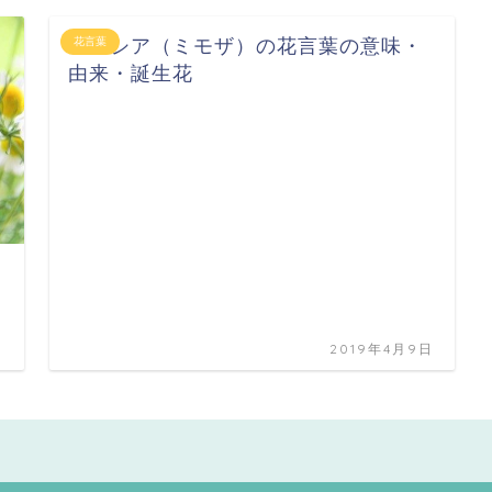
アカシア（ミモザ）の花言葉の意味・
花言葉
由来・誕生花
日
2019年4月9日