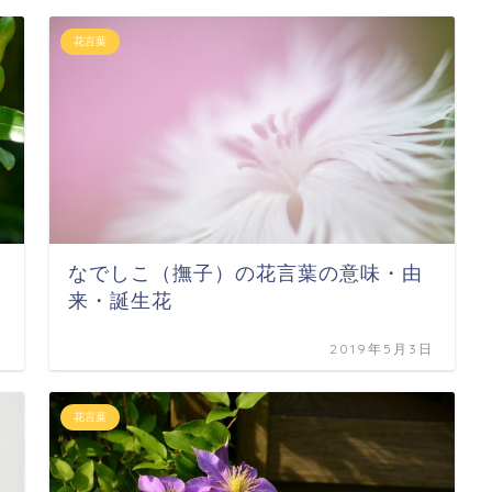
花言葉
なでしこ（撫子）の花言葉の意味・由
来・誕生花
日
2019年5月3日
花言葉