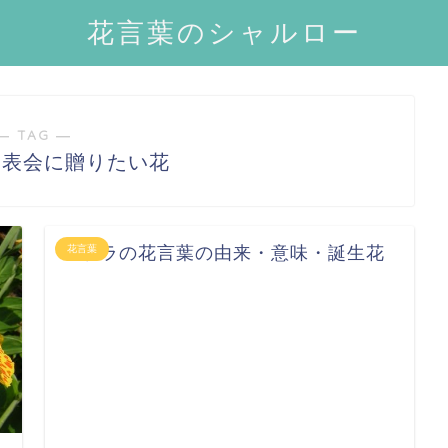
花言葉のシャルロー
― TAG ―
発表会に贈りたい花
ニゲラの花言葉の由来・意味・誕生花
花言葉