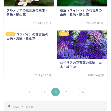
プルメリアの花言葉の由来・
睡蓮（スイレン）の花言葉の
意味・誕生花
由来・意味・誕生花
2019年6月11日
2019年6月10日
蠟梅（ロウバイ）の花言葉の
花言葉
花言葉
由来・意味・誕生花
ロベリアの花言葉の意味・由
来・誕生花
2019年6月7日
2019年6月6日
...
...
1
5
6
7
16
HOME
花言葉