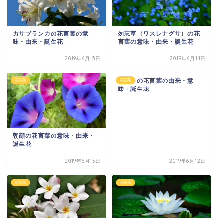
カサブランカの花言葉の意
勿忘草（ワスレナグサ）の花
味・由来・誕生花
言葉の意味・由来・誕生花
2019年6月15日
2019年6月14日
パキラの花言葉の由来・意
花言葉
花言葉
味・誕生花
朝顔の花言葉の意味・由来・
誕生花
2019年6月13日
2019年6月12日
花言葉
花言葉