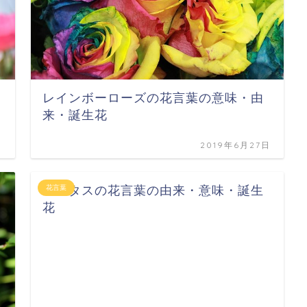
レインボーローズの花言葉の意味・由
来・誕生花
日
2019年6月27日
ペンタスの花言葉の由来・意味・誕生
花言葉
花