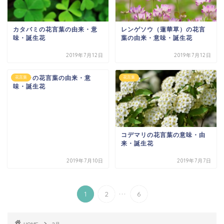
カタバミの花言葉の由来・意
レンゲソウ（蓮華草）の花言
味・誕生花
葉の由来・意味・誕生花
2019年7月12日
2019年7月12日
ニゲラの花言葉の由来・意
花言葉
花言葉
味・誕生花
コデマリの花言葉の意味・由
来・誕生花
2019年7月10日
2019年7月7日
...
1
2
6