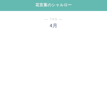
花言葉のシャルロー
― TAG ―
4月