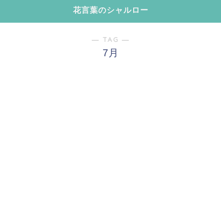
花言葉のシャルロー
― TAG ―
7月