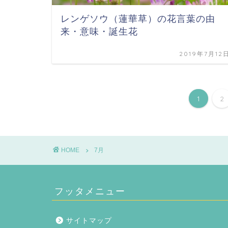
レンゲソウ（蓮華草）の花言葉の由
来・意味・誕生花
2019年7月12
1
2
HOME
7月
フッタメニュー
サイトマップ