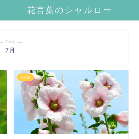
花言葉のシャルロー
― TAG ―
7月
花言葉